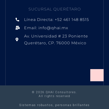
i
o
e
r
n
k
a
m
SUCURSAL QUERÉTARO
Línea Directa: +52 461 148 8515
Email: info@qhai.mx
Av. Universidad # 23 Poniente
Querétaro, CP. 76000 México
® 2026 QHAI Consultores.
All rights reserved
Sistemas robustos, personas brillantes