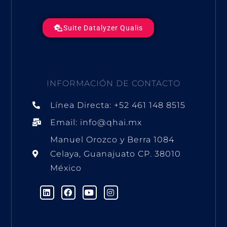
Suite Datalyzer Qualis
INFORMACIÓN DE CONTACTO
Línea Directa: +52 461 148 8515
Email: info@qhai.mx
Manuel Orozco y Berra 1084
Celaya, Guanajuato CP. 38010
México
L
F
Y
I
i
a
o
n
n
c
u
s
k
e
t
t
e
b
u
a
d
o
b
g