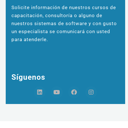
Solicite información de nuestros cursos de
capacitación, consultoría o alguno de
nuestros sistemas de software y con gusto
un especialista se comunicará con usted
para atenderle.
Síguenos
L
Y
F
I
i
o
a
n
n
u
c
s
k
t
e
t
e
u
b
a
d
b
o
g
i
e
o
r
n
k
a