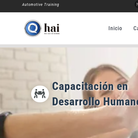
Ir
Automotive Training
al
contenido
Inicio
C
Capacitación en
Desarrollo Human