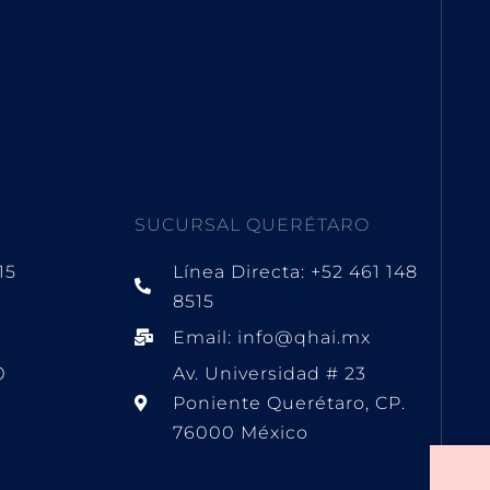
SUCURSAL QUERÉTARO
15
Línea Directa: +52 461 148
8515
Email: info@qhai.mx
0
Av. Universidad # 23
Poniente Querétaro, CP.
76000 México