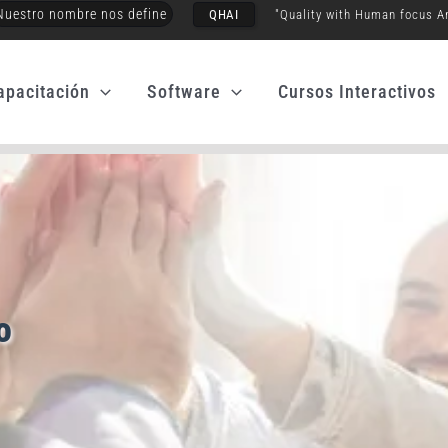
Nuestro nombre nos define
QHAI
"Quality with Human focus A
apacitación
Software
Cursos Interactivos
o