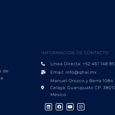
INFORMACIÓN DE CONTACTO
Línea Directa: +52 461 148 85
s de
Email: info@qhai.mx
de
Manuel Orozco y Berra 1084
Celaya, Guanajuato CP. 3801
México
L
F
Y
I
i
a
o
n
n
c
u
s
k
e
t
t