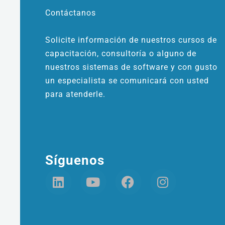
Contáctanos
Solicite información de nuestros cursos de
capacitación, consultoría o alguno de
nuestros sistemas de software y con gusto
un especialista se comunicará con usted
para atenderle.
Síguenos
L
Y
F
I
i
o
a
n
n
u
c
s
k
t
e
t
e
u
b
a