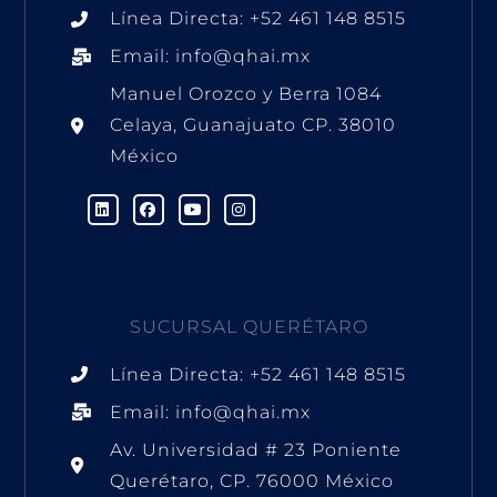
Línea Directa: +52 461 148 8515
Email: info@qhai.mx
Manuel Orozco y Berra 1084
Celaya, Guanajuato CP. 38010
México
L
F
Y
I
i
a
o
n
n
c
u
s
k
e
t
t
e
b
u
a
d
o
b
g
i
o
e
r
n
k
a
SUCURSAL QUERÉTARO
m
Línea Directa: +52 461 148 8515
Email: info@qhai.mx
Av. Universidad # 23 Poniente
Querétaro, CP. 76000 México