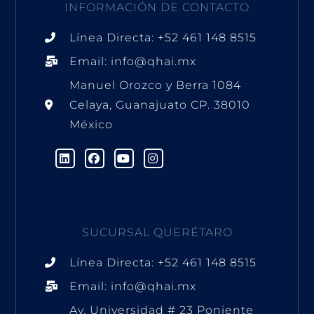
INFORMACIÓN DE CONTACTO
Línea Directa: +52 461 148 8515
Email: info@qhai.mx
Manuel Orozco y Berra 1084
Celaya, Guanajuato CP. 38010
México
L
F
Y
I
i
a
o
n
n
c
u
s
k
e
t
t
e
b
u
a
d
o
b
g
i
o
e
r
n
k
a
m
SUCURSAL QUERÉTARO
Línea Directa: +52 461 148 8515
Email: info@qhai.mx
Av. Universidad # 23 Poniente