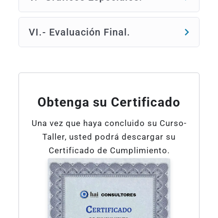
S
omos representantes en México de una gran
empresa de software especializado para la
industria automotriz,
Datalyzer
Internacional.
VI.- Evaluación Final.
Obtenga su Certificado
Una vez que haya concluido su Curso-
Taller, usted podrá descargar su
Certificado de Cumplimiento.