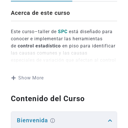
Acerca de este curso
Este curso–taller de
SPC
está diseñado para
conocer e implementar las herramientas
de
control estadístico
en piso para identificar
las causas comunes y las causas
especiales de variación que afectan al control
de los procesos e implementar
acciones oportunas para mejorar el
Show More
desempeño y habilidad de los mismos.
¿
Qué aprenderá?
Contenido del Curso
Escoger el tipo de gráfico y tamaño de
muestra apropiado para el control del
Bienvenida
proceso.