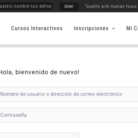
uestro nombre nos define
QHAI
"Quality with Human focus
o
Cursos Interactivos
Inscripciones
Mi C
Hola, bienvenido de nuevo!