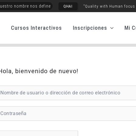
uestro nombre nos define
QHAI
"Quality with Human focus
o
Cursos Interactivos
Inscripciones
Mi C
Hola, bienvenido de nuevo!