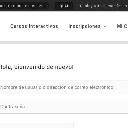
uestro nombre nos define
QHAI
"Quality with Human focus
o
Cursos Interactivos
Inscripciones
Mi C
Hola, bienvenido de nuevo!