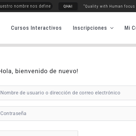
uestro nombre nos define
QHAI
"Quality with Human focus
o
Cursos Interactivos
Inscripciones
Mi C
Hola, bienvenido de nuevo!