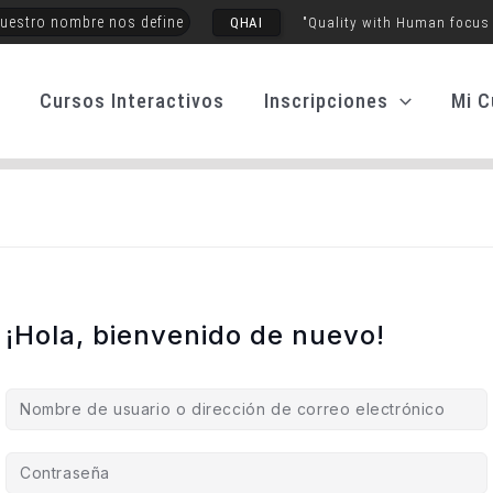
uestro nombre nos define
QHAI
"Quality with Human focus
o
Cursos Interactivos
Inscripciones
Mi C
¡Hola, bienvenido de nuevo!