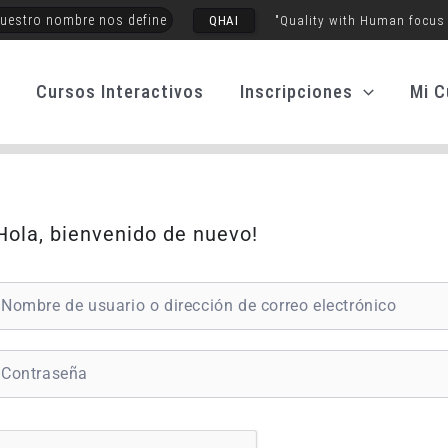
uestro nombre nos define
QHAI
"Quality with Human focus
o
Cursos Interactivos
Inscripciones
Mi C
Hola, bienvenido de nuevo!