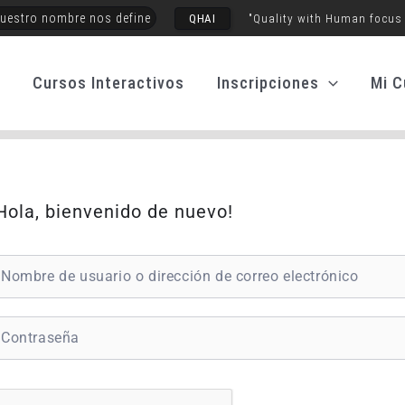
uestro nombre nos define
QHAI
"Quality with Human focus
o
Cursos Interactivos
Inscripciones
Mi C
Hola, bienvenido de nuevo!