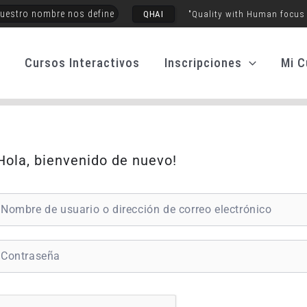
uestro nombre nos define
QHAI
"Quality with Human focus
o
Cursos Interactivos
Inscripciones
Mi C
Hola, bienvenido de nuevo!