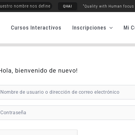
uestro nombre nos define
QHAI
"Quality with Human focus
o
Cursos Interactivos
Inscripciones
Mi C
Hola, bienvenido de nuevo!