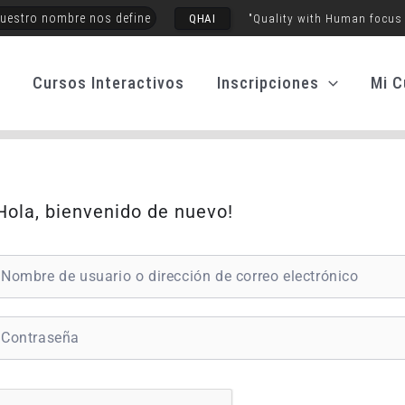
uestro nombre nos define
QHAI
"Quality with Human focus
o
Cursos Interactivos
Inscripciones
Mi C
Hola, bienvenido de nuevo!