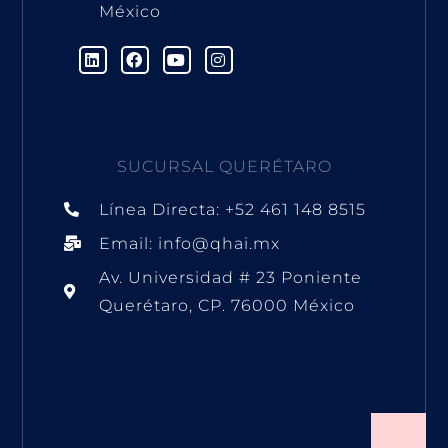
México
L
F
Y
I
i
a
o
n
n
c
u
s
k
e
t
t
e
b
u
a
d
o
b
g
i
o
e
r
n
k
a
m
SUCURSAL QUERÉTARO
Línea Directa: +52 461 148 8515
Email: info@qhai.mx
Av. Universidad # 23 Poniente
Querétaro, CP. 76000 México