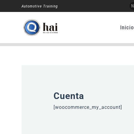
Ir
N
Automotive Training
al
contenido
Inici
Cuenta
[woocommerce_my_account]