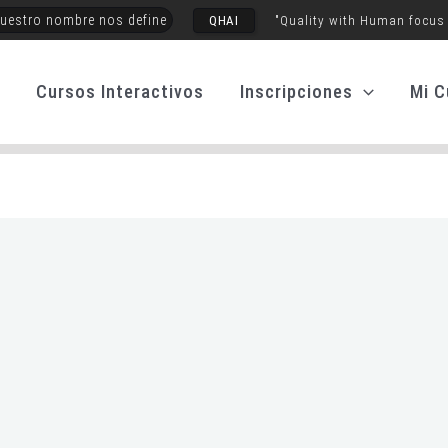
uestro nombre nos define
QHAI
"Quality with Human focus
o
Cursos Interactivos
Inscripciones
Mi C