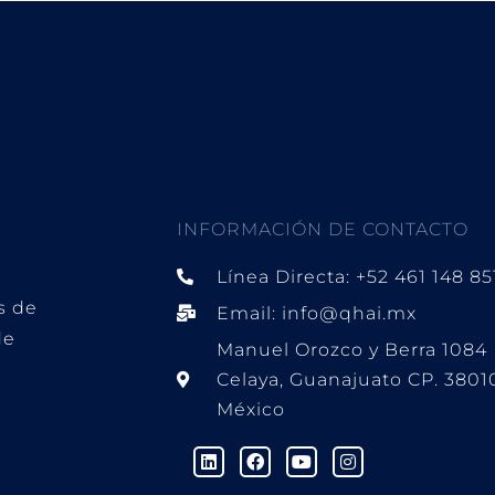
INFORMACIÓN DE CONTACTO
Línea Directa: +52 461 148 85
s de
Email: info@qhai.mx
de
Manuel Orozco y Berra 1084
Celaya, Guanajuato CP. 3801
México
L
F
Y
I
i
a
o
n
n
c
u
s