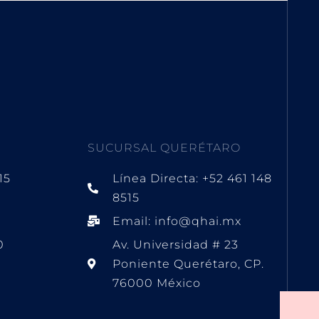
SUCURSAL QUERÉTARO
15
Línea Directa: +52 461 148
8515
Email: info@qhai.mx
0
Av. Universidad # 23
Poniente Querétaro, CP.
76000 México