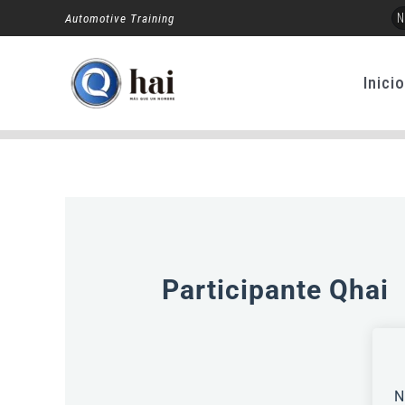
Ir
N
Automotive Training
al
contenido
Inici
Participante Qhai
N