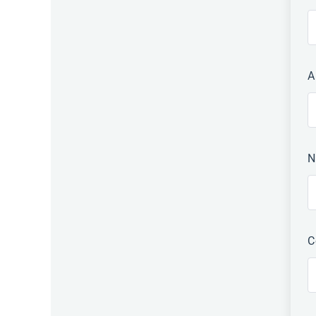
A
N
C