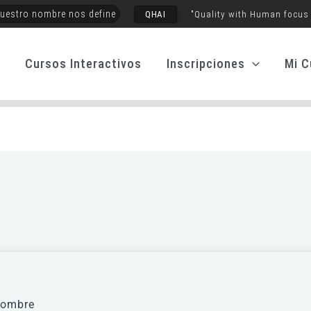
uestro nombre nos define
QHAI
"Quality with Human focus
o
Cursos Interactivos
Inscripciones
Mi C
ombre