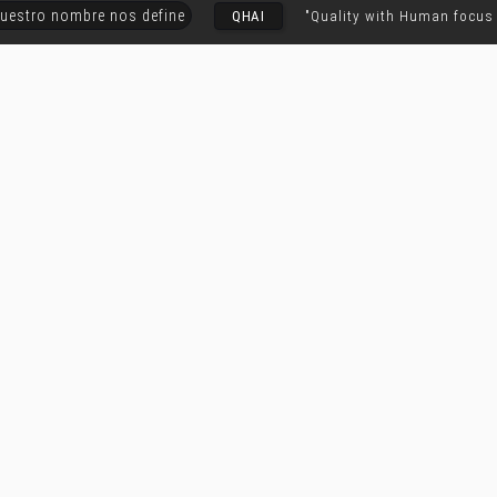
uestro nombre nos define
QHAI
"Quality with Human focus