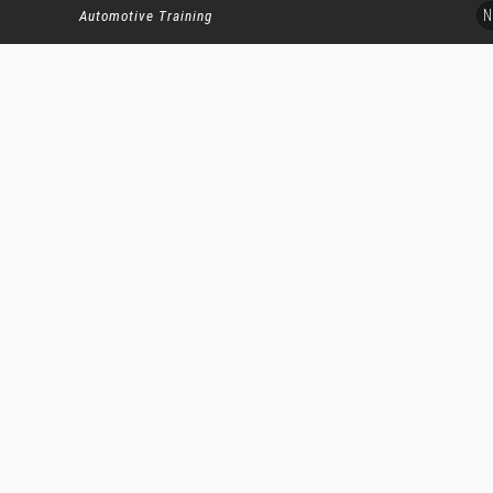
Ir
N
Automotive Training
al
contenido