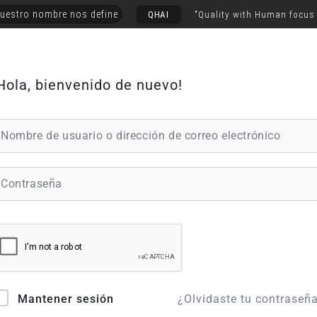
uestro nombre nos define
QHAI
"Quality with Human focus
Hola, bienvenido de nuevo!
¿Olvidaste tu contraseñ
Mantener sesión