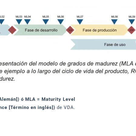
Alemán]) ó MLA = Maturity Level
ce [Término en inglés])
de VDA.