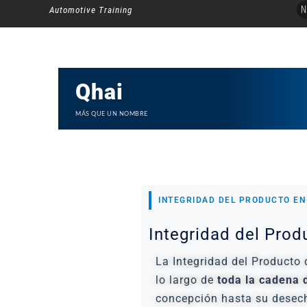
Ir
N
Automotive Training
al
contenido
Qhai
MÁS QUE UN NOMBRE
INTEGRIDAD DEL PRODUCTO EN 
Integridad del Prod
La Integridad del Producto 
lo largo de
toda la cadena d
concepción hasta su desech