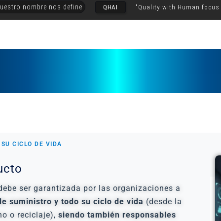
uestro nombre nos define
QHAI
"Quality with Human focus
SU CICLO DE VIDA
ucto
debe ser garantizada por las organizaciones a
e suministro y todo su ciclo de vida
(desde la
o o reciclaje),
siendo también responsables