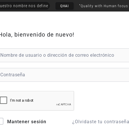
uestro nombre nos define
QHAI
"Quality with Human focus
Hola, bienvenido de nuevo!
¿Olvidaste tu contraseñ
Mantener sesión