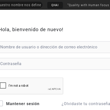
uestro nombre nos define
QHAI
"Quality with Human focus
Hola, bienvenido de nuevo!
¿Olvidaste tu contraseñ
Mantener sesión