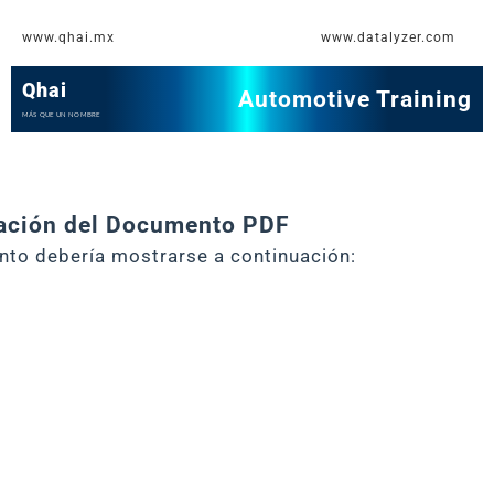
Ir
www.qhai.mx
www.datalyzer.com
al
contenido
Qhai
Automotive Training
MÁS QUE UN NOMBRE
zación del Documento PDF
to debería mostrarse a continuación: