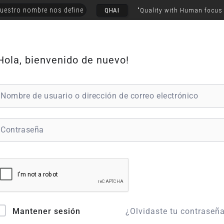
uestro nombre nos define
QHAI
"Quality with Human focus
Hola, bienvenido de nuevo!
¿Olvidaste tu contraseñ
Mantener sesión