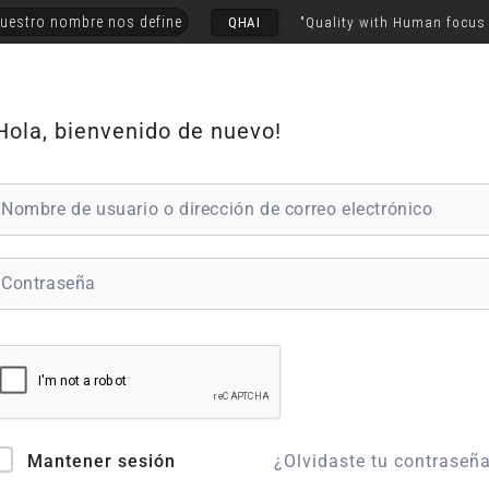
uestro nombre nos define
QHAI
"Quality with Human focus
Hola, bienvenido de nuevo!
¿Olvidaste tu contraseñ
Mantener sesión