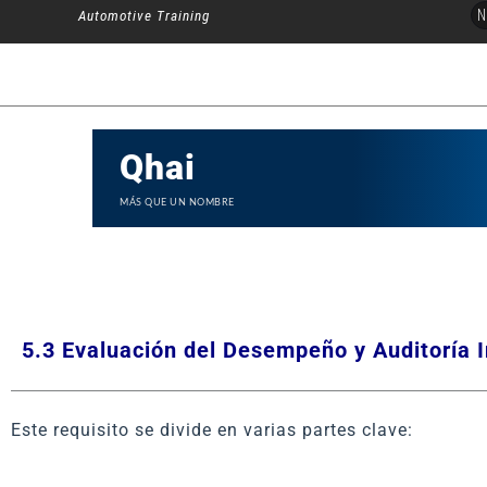
Ir
N
Automotive Training
al
contenido
Qhai
MÁS QUE UN NOMBRE
5.3 Evaluación del Desempeño y Auditoría 
Este requisito se divide en varias partes clave: