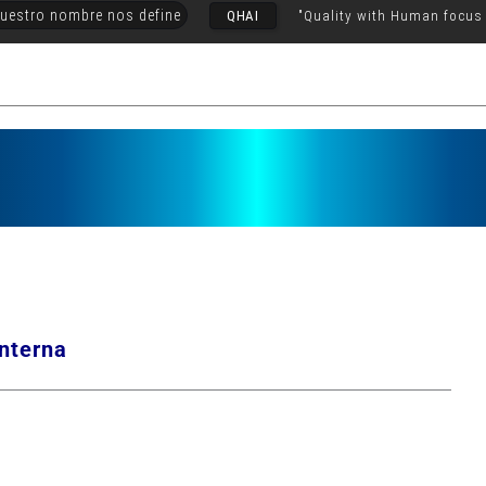
uestro nombre nos define
QHAI
"Quality with Human focus
Interna