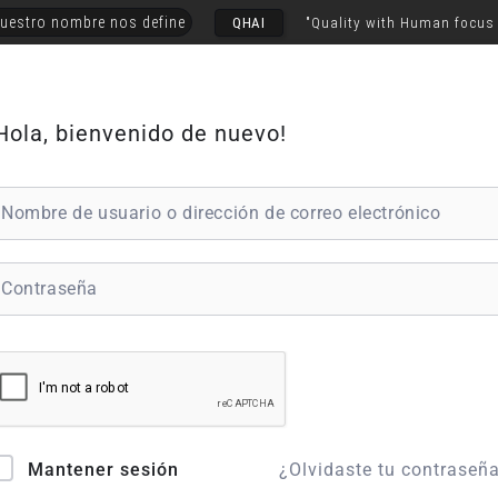
uestro nombre nos define
QHAI
"Quality with Human focus
Hola, bienvenido de nuevo!
¿Olvidaste tu contraseñ
Mantener sesión