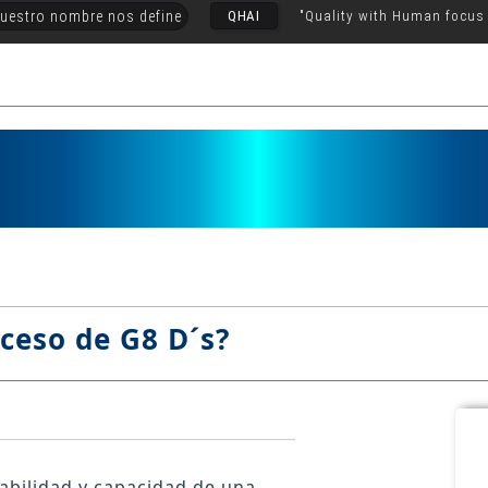
uestro nombre nos define
QHAI
"Quality with Human focus
oceso de G8
D´s
?
abilidad y capacidad de una