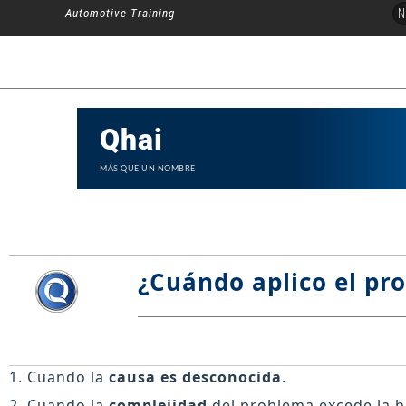
Ir
N
Automotive Training
al
contenido
Qhai
MÁS QUE UN NOMBRE
¿
Cuándo
aplico el pr
Cuando la
causa es desconocida
.
Cuando la
complejidad
del problema excede la h