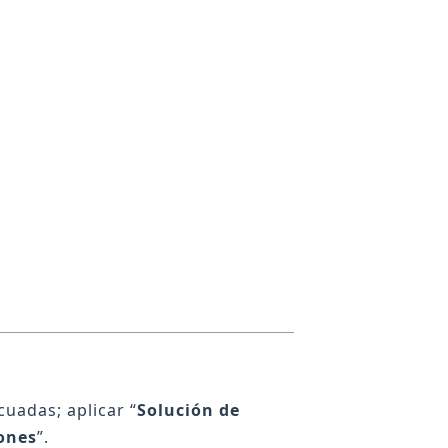
uadas; aplicar “
Solución de
ones
”.