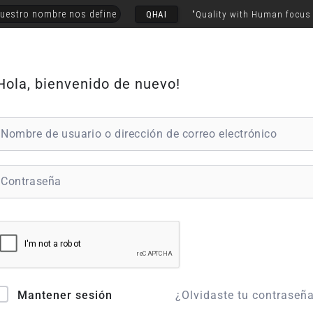
uestro nombre nos define
QHAI
"Quality with Human focus
Hola, bienvenido de nuevo!
¿Olvidaste tu contraseñ
Mantener sesión