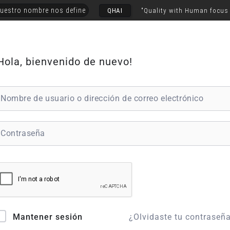
uestro nombre nos define
QHAI
"Quality with Human focus
Hola, bienvenido de nuevo!
¿Olvidaste tu contraseñ
Mantener sesión