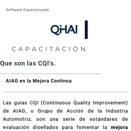
Ir
Software Especializado
al
contenido
C A P A C I T A C I Ó N
Que son las CQI's.
AIAG en la Mejora Continua
Las guías CQI (Continuous Quality Improvement)
de AIAG, o Grupo de Acción de la Industria
Automotriz, son una serie de estándares de
evaluación diseñados para fomentar la
mejora