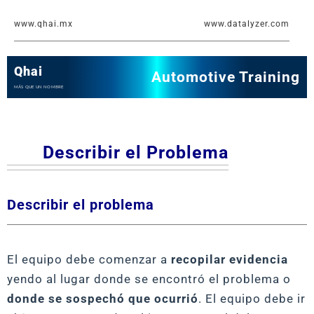
Ir
www.qhai.mx
www.datalyzer.com
al
contenido
Qhai
Automotive Training
MÁS QUE UN NOMBRE
Describir el Problema
Describir el problema
El equipo debe comenzar a
recopilar evidencia
yendo al lugar donde se encontró el problema o
donde se sospechó que ocurrió
. El equipo debe ir