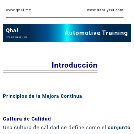
Ir
www.qhai.mx
www.datalyzer.com
al
contenido
Qhai
Automotive Training
MÁS QUE UN NOMBRE
Introducción
Principios de la Mejora Continua
Cultura de Calidad
Una cultura de calidad se define como el
conjunto