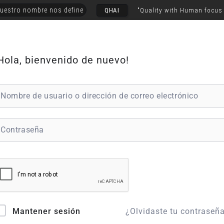
uestro nombre nos define
QHAI
"Quality with Human focus
Hola, bienvenido de nuevo!
¿Olvidaste tu contraseñ
Mantener sesión