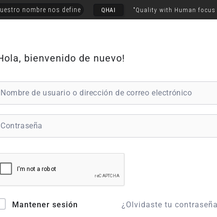
uestro nombre nos define
QHAI
"Quality with Human focus
Hola, bienvenido de nuevo!
¿Olvidaste tu contraseñ
Mantener sesión