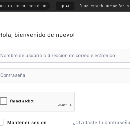
uestro nombre nos define
QHAI
"Quality with Human focus
Hola, bienvenido de nuevo!
¿Olvidaste tu contraseñ
Mantener sesión