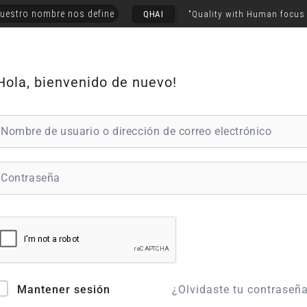
uestro nombre nos define
QHAI
"Quality with Human focus
Hola, bienvenido de nuevo!
¿Olvidaste tu contraseñ
Mantener sesión