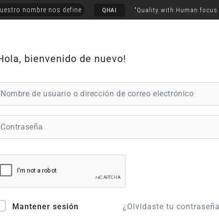
uestro nombre nos define
QHAI
"Quality with Human focus
Hola, bienvenido de nuevo!
¿Olvidaste tu contraseñ
Mantener sesión