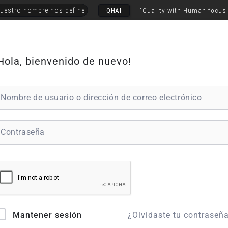
uestro nombre nos define
QHAI
"Quality with Human focus
Hola, bienvenido de nuevo!
¿Olvidaste tu contraseñ
Mantener sesión