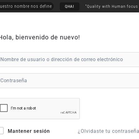
uestro nombre nos define
QHAI
"Quality with Human focus
Hola, bienvenido de nuevo!
¿Olvidaste tu contraseñ
Mantener sesión