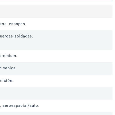
ntos, escapes.
tuercas soldadas.
 premium.
e cables.
misión.
, aeroespacial/auto.