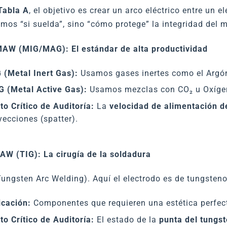
Tabla A
, el objetivo es crear un arco eléctrico entre un 
mos “si suelda”, sino “cómo protege” la integridad del m
MAW (MIG/MAG): El estándar de alta productividad
 (Metal Inert Gas):
Usamos gases inertes como el Argón.
 (Metal Active Gas):
Usamos mezclas con CO₂ u Oxígeno.
to Crítico de Auditoría:
La
velocidad de alimentación d
yecciones (spatter).
AW (TIG): La cirugía de la soldadura
ungsten Arc Welding). Aquí el electrodo es de tungsten
icación:
Componentes que requieren una estética perfecta
to Crítico de Auditoría:
El estado de la
punta del tungs