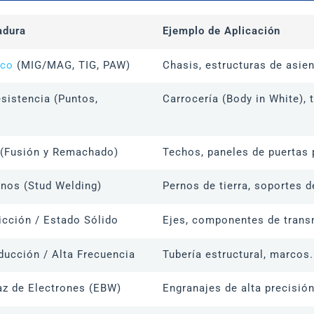
adura
Ejemplo de Aplicación
rco
(MIG/MAG, TIG, PAW)
Chasis, estructuras de asie
sistencia (Puntos,
Carrocería (Body in White), 
 (Fusión y Remachado)
Techos, paneles de puertas
rnos (Stud Welding)
Pernos de tierra, soportes d
icción / Estado Sólido
Ejes, componentes de trans
ducción / Alta Frecuencia
Tubería estructural, marcos.
az de Electrones (EBW)
Engranajes de alta precisión