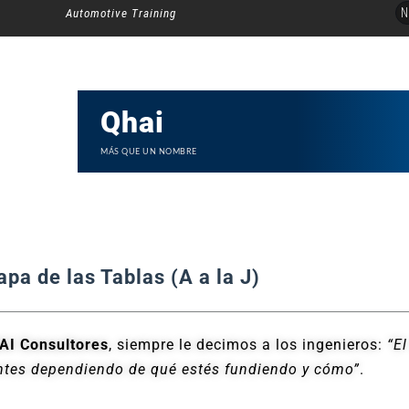
Ir
N
Automotive Training
al
contenido
Qhai
MÁS QUE UN NOMBRE
apa de las Tablas (A a la J)
AI Consultores
, siempre le decimos a los ingenieros:
“El
entes dependiendo de qué estés fundiendo y cómo”
.