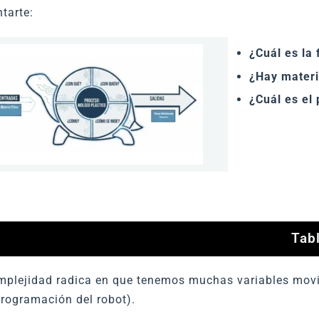
tarte:
¿Cuál es la
¿Hay materi
¿Cuál es el 
Tab
plejidad radica en que tenemos muchas variables movié
programación del robot).