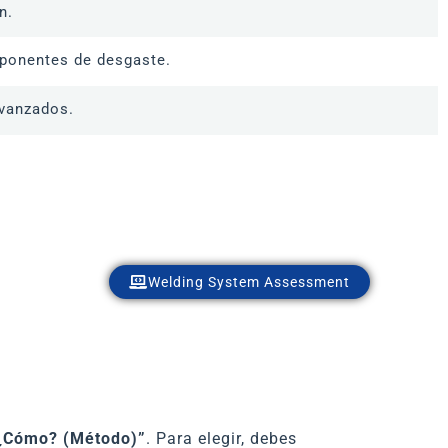
n.
ponentes de desgaste.
avanzados.
Welding System Assessment
¿Cómo? (Método)”
. Para elegir, debes