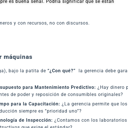
mpre es buena señal. Podría significar que se están
eros y con recursos, no con discursos.
ar máquinas
a), bajo la patita de
“¿Con qué?”
la gerencia debe gara
supuesto para Mantenimiento Predictivo:
¿Hay dinero p
ntes de poder y reposición de consumibles originales?
mpo para la Capacitación:
¿La gerencia permite que los
ducción siempre es “prioridad uno”?
nología de Inspección:
¿Contamos con los laboratorios 
tructivos que exige el estándar?