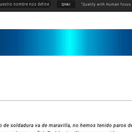
uestro nombre nos define
QHAI
"Quality with Human focus
so de soldadura va de maravilla, no hemos tenido paros d