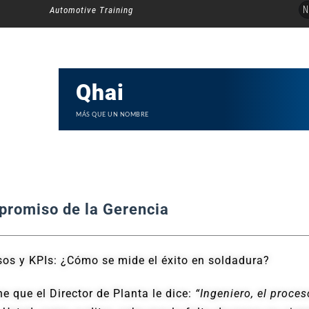
Ir
N
Automotive Training
al
contenido
Qhai
MÁS QUE UN NOMBRE
romiso de la Gerencia
os y KPIs: ¿Cómo se mide el éxito en soldadura?
e que el Director de Planta le dice:
“Ingeniero, el proce