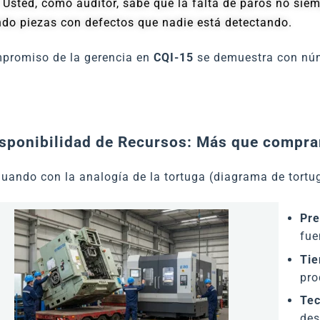
. Usted, como auditor, sabe que la falta de paros no sie
ndo piezas con defectos que nadie está detectando.
mpromiso de la gerencia en
CQI-15
se demuestra con núm
isponibilidad de Recursos: Más que compr
uando con la analogía de la tortuga (diagrama de tortug
Pre
fue
Tie
pro
Tec
des