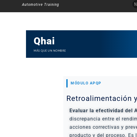
Ir
N
Automotive Training
al
contenido
Qhai
MÁS QUE UN NOMBRE
MÓDULO APQP
Retroalimentación 
Evaluar la efectividad del 
discrepancia entre el rendi
acciones correctivas y prev
producto y del proceso. Es 