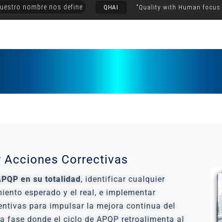
uestro nombre nos define
QHAI
"Quality with Human focus
y Acciones Correctivas
APQP en su totalidad
, identificar cualquier
miento esperado y el real, e implementar
entivas para impulsar la mejora continua del
la fase donde el ciclo de APQP retroalimenta al