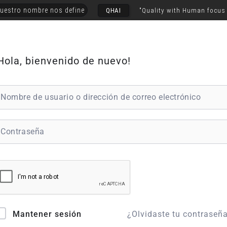
uestro nombre nos define
QHAI
"Quality with Human focus
Hola, bienvenido de nuevo!
¿Olvidaste tu contraseñ
Mantener sesión