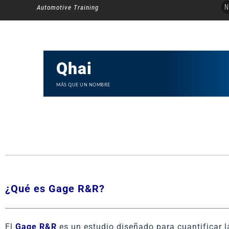
Ir
N
Automotive Training
al
contenido
Qhai
MÁS QUE UN NOMBRE
¿Qué es Gage R&R?
El
Gage R&R
es un estudio diseñado para cuantificar l