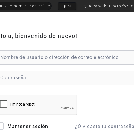
uestro nombre nos define
QHAI
"Quality with Human focus
Hola, bienvenido de nuevo!
¿Olvidaste tu contraseñ
Mantener sesión