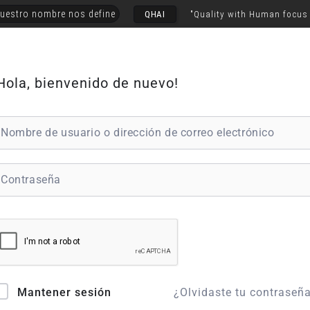
uestro nombre nos define
QHAI
"Quality with Human focus
Hola, bienvenido de nuevo!
¿Olvidaste tu contraseñ
Mantener sesión