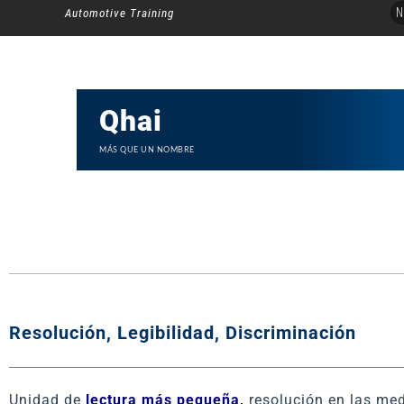
Ir
N
Automotive Training
al
contenido
Qhai
MÁS QUE UN NOMBRE
Resolución, Legibilidad, Discriminación
Unidad de
lectura más pequeña,
resolución en las medi