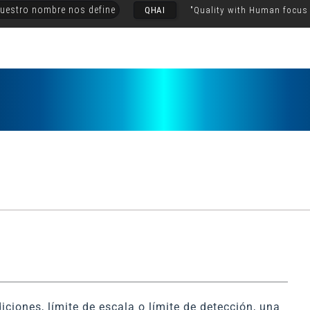
uestro nombre nos define
QHAI
"Quality with Human focus
ciones, límite de escala o límite de detección, una