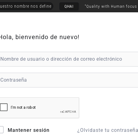
uestro nombre nos define
QHAI
"Quality with Human focus
Hola, bienvenido de nuevo!
¿Olvidaste tu contraseñ
Mantener sesión