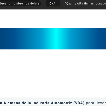
Nuestro nombre nos define
QHAI
"Quality with Human focus A
n Alemana de la Industria Automotriz (VDA)
para lleva