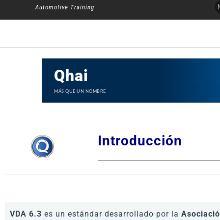
Ir
Automotive Training
al
contenido
Qhai
MÁS QUE UN NOMBRE
Introducción
VDA 6.3
es un estándar desarrollado por la
Asociació